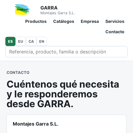
GARRA
Montajes Garra S.L.
Productos
Catálogos
Empresa
Servicios
Contacto
ES
EU
CA
EN
Buscar en catálogo
CONTACTO
Cuéntenos qué necesita
y le responderemos
desde GARRA.
Montajes Garra S.L.