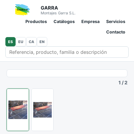
GARRA
Montajes Garra S.L.
Productos
Catálogos
Empresa
Servicios
Contacto
ES
EU
CA
EN
Buscar en catálogo
1
/
2