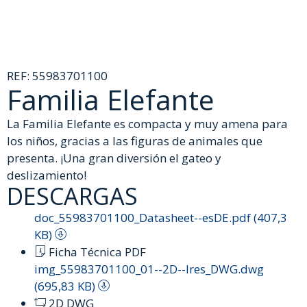
REF:
55983701100
Familia Elefante
La Familia Elefante es compacta y muy amena para
los niños, gracias a las figuras de animales que
presenta. ¡Una gran diversión el gateo y
deslizamiento!
DESCARGAS
doc_55983701100_Datasheet--esDE.pdf (407,3
KB)
Ficha Técnica PDF
img_55983701100_01--2D--lres_DWG.dwg
(695,83 KB)
2D DWG