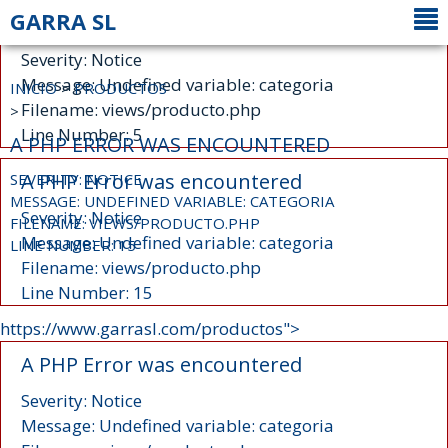
GARRA SL
A PHP Error was encountered
Severity: Notice
Message: Undefined variable: categoria
INICIO
>
PRODUCTOS
Filename: views/producto.php
>
Line Number: 5
A PHP ERROR WAS ENCOUNTERED
A PHP Error was encountered
SEVERITY: NOTICE
MESSAGE: UNDEFINED VARIABLE: CATEGORIA
Severity: Notice
FILENAME: VIEWS/PRODUCTO.PHP
Message: Undefined variable: categoria
LINE NUMBER: 15
Filename: views/producto.php
Line Number: 15
https://www.garrasl.com/productos">
A PHP Error was encountered
Severity: Notice
Message: Undefined variable: categoria