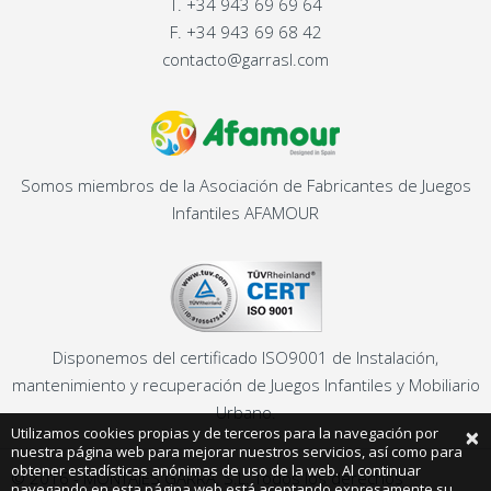
T.
+34 943 69 69 64
F.
+34 943 69 68 42
contacto@garrasl.com
Somos miembros de la Asociación de Fabricantes de Juegos
Infantiles AFAMOUR
Disponemos del certificado ISO9001 de Instalación,
mantenimiento y recuperación de Juegos Infantiles y Mobiliario
Urbano.
×
Utilizamos cookies propias y de terceros para la navegación por
nuestra página web para mejorar nuestros servicios, así como para
obtener estadísticas anónimas de uso de la web. Al continuar
© 2016 - MONTAJES GARRA, S.L. Todos los derechos
navegando en esta página web está aceptando expresamente su