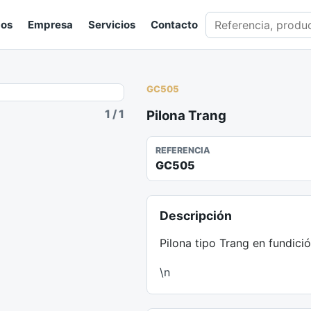
Buscar en catálogo
gos
Empresa
Servicios
Contacto
GC505
1
/
1
Pilona Trang
REFERENCIA
GC505
Descripción
Pilona tipo Trang en fundic
\n