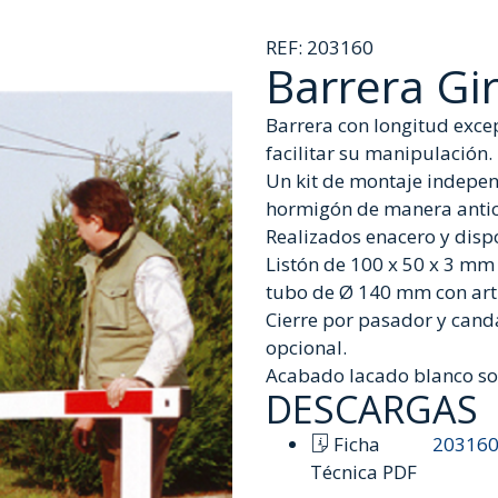
REF:
203160
Barrera Gi
Barrera con longitud exce
facilitar su manipulación.
Un kit de montaje indepen
hormigón de manera anti
Realizados enacero y dispo
Listón de 100 x 50 x 3 mm
tubo de Ø 140 mm con arti
Cierre por pasador y canda
opcional.
Acabado lacado blanco sob
DESCARGAS
Ficha
203160
Técnica PDF