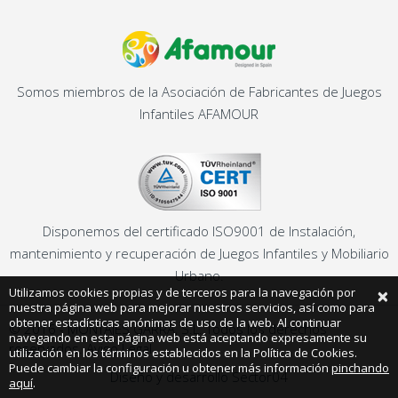
Somos miembros de la Asociación de Fabricantes de Juegos
Infantiles AFAMOUR
Disponemos del certificado ISO9001 de Instalación,
mantenimiento y recuperación de Juegos Infantiles y Mobiliario
Urbano.
×
Utilizamos cookies propias y de terceros para la navegación por
nuestra página web para mejorar nuestros servicios, así como para
obtener estadísticas anónimas de uso de la web. Al continuar
© 2016 - MONTAJES GARRA, S.L. Todos los derechos
navegando en esta página web está aceptando expresamente su
reservados.
Aviso Legal
utilización en los términos establecidos en la Política de Cookies.
Puede cambiar la configuración u obtener más información
pinchando
Diseño y desarrollo Sector04
aquí
.