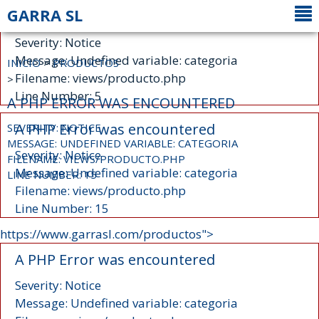
GARRA SL
A PHP Error was encountered
Severity: Notice
Message: Undefined variable: categoria
INICIO
>
PRODUCTOS
Filename: views/producto.php
>
Line Number: 5
A PHP ERROR WAS ENCOUNTERED
A PHP Error was encountered
SEVERITY: NOTICE
MESSAGE: UNDEFINED VARIABLE: CATEGORIA
Severity: Notice
FILENAME: VIEWS/PRODUCTO.PHP
Message: Undefined variable: categoria
LINE NUMBER: 15
Filename: views/producto.php
Line Number: 15
https://www.garrasl.com/productos">
A PHP Error was encountered
Severity: Notice
Message: Undefined variable: categoria