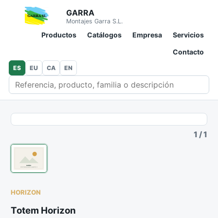
GARRA
Montajes Garra S.L.
Productos
Catálogos
Empresa
Servicios
Contacto
ES
EU
CA
EN
Buscar en catálogo
1
/
1
HORIZON
Totem Horizon