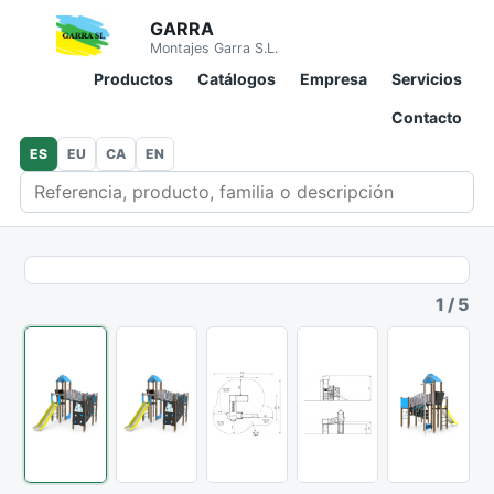
GARRA
Montajes Garra S.L.
Productos
Catálogos
Empresa
Servicios
Contacto
ES
EU
CA
EN
Buscar en catálogo
1
/
5