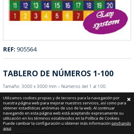
REF:
905564
TABLERO DE NÚMEROS 1-100
Tamaño: 3000 x 3000 mm – Números del 1 al 100.
×
Señalización prefabricada decorativa y resistente.
Utilizamos cookies propias y de terceros para la navegación por
nuestra página web para mejorar nuestros servicios, así como para
obtener estadísticas anónimas de uso de la web. Al continuar
Estimulan la creatividad del niño
navegando en esta página web está aceptando expresamente su
Juegos divertidos y didácticos.
utilización en los términos establecidos en la Política de Cookies.
Puede cambiar la configuración u obtener más información
pinchando
Animados parques infantiles
aquí
.