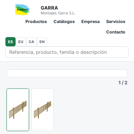
GARRA
Montajes Garra S.L.
Productos
Catálogos
Empresa
Servicios
Contacto
ES
EU
CA
EN
Buscar en catálogo
1
/
2