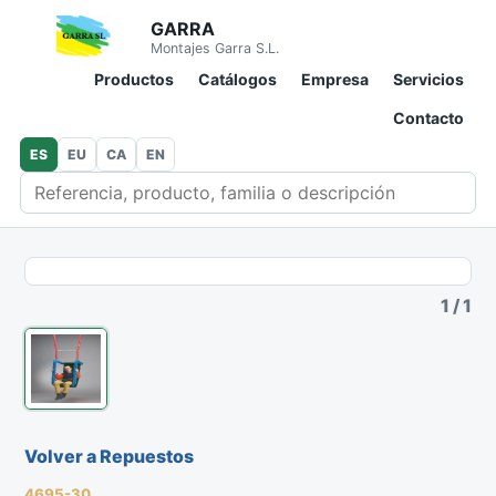
GARRA
Montajes Garra S.L.
Productos
Catálogos
Empresa
Servicios
Contacto
ES
EU
CA
EN
Buscar en catálogo
1
/
1
Volver a Repuestos
4695-30