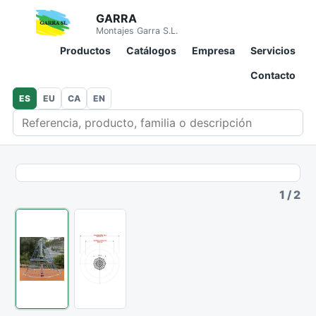
GARRA
Montajes Garra S.L.
Productos
Catálogos
Empresa
Servicios
Contacto
ES
EU
CA
EN
Buscar en catálogo
1
/
2