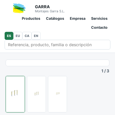
GARRA
Montajes Garra S.L.
Productos
Catálogos
Empresa
Servicios
Contacto
ES
EU
CA
EN
Buscar en catálogo
1
/
3