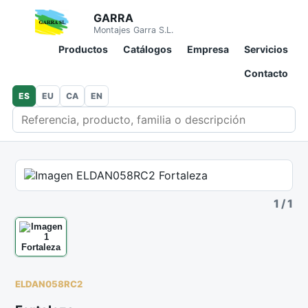
GARRA
Montajes Garra S.L.
Productos
Catálogos
Empresa
Servicios
Contacto
ES
EU
CA
EN
Buscar en catálogo
1
/
1
ELDAN058RC2