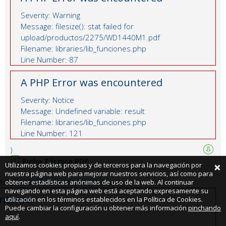
Severity: Warning
Message: filesize(): stat failed for
upload/productos/2275/WD1440M1.pdf
Filename: libraries/lib_funciones.php
Line Number: 87
A PHP Error was encountered
Severity: Notice
Message: Undefined variable: result
Filename: libraries/lib_funciones.php
Line Number: 121
)
Ficha Técnica PDF
×
Utilizamos cookies propias y de terceros para la navegación por
nuestra página web para mejorar nuestros servicios, así como para
40M2_1440M3_1440M4_1440M5.pdf (
obtener estadísticas anónimas de uso de la web. Al continuar
navegando en esta página web está aceptando expresamente su
ntered
utilización en los términos establecidos en la Política de Cookies.
Puede cambiar la configuración u obtener más información
pinchando
aquí
.