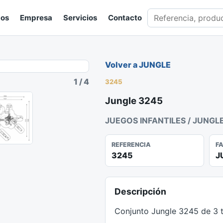
Buscar en catálogo
gos
Empresa
Servicios
Contacto
Volver a JUNGLE
1
/
4
3245
Jungle 3245
JUEGOS INFANTILES / JUNGL
REFERENCIA
F
3245
J
Descripción
Conjunto Jungle 3245 de 3 t