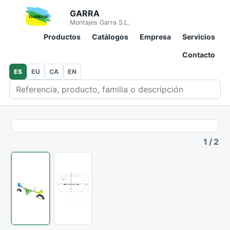
GARRA
Montajes Garra S.L.
Productos
Catálogos
Empresa
Servicios
Contacto
ES
EU
CA
EN
Buscar en catálogo
1
/
2