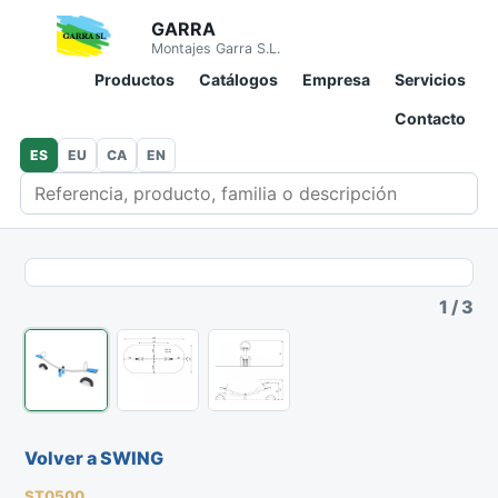
GARRA
Montajes Garra S.L.
Productos
Catálogos
Empresa
Servicios
Contacto
ES
EU
CA
EN
Buscar en catálogo
1
/
3
Volver a SWING
ST0500