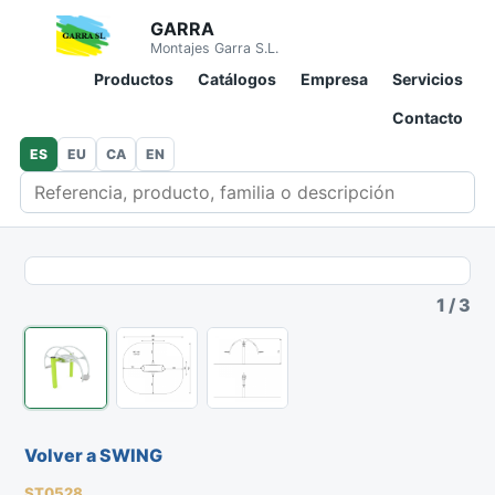
GARRA
Montajes Garra S.L.
Productos
Catálogos
Empresa
Servicios
Contacto
ES
EU
CA
EN
Buscar en catálogo
1
/
3
Volver a SWING
ST0528