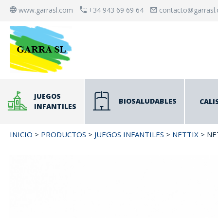
www.garrasl.com
+34 943 69 69 64
contacto@garrasl
JUEGOS
BIOSALUDABLES
CALI
INFANTILES
INICIO
>
PRODUCTOS
>
JUEGOS INFANTILES
>
NETTIX
> NE