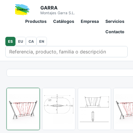
GARRA
Montajes Garra S.L.
Productos
Catálogos
Empresa
Servicios
Contacto
ES
EU
CA
EN
Buscar en catálogo