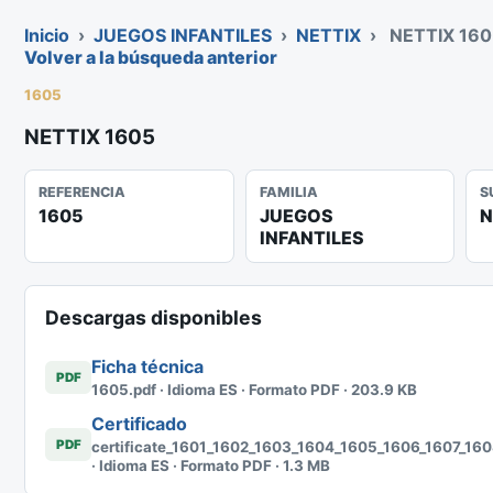
Inicio
›
JUEGOS INFANTILES
›
NETTIX
›
NETTIX 16
Volver a la búsqueda anterior
1605
NETTIX 1605
REFERENCIA
FAMILIA
S
1605
JUEGOS
N
INFANTILES
Descargas disponibles
Ficha técnica
PDF
1605.pdf · Idioma ES · Formato PDF · 203.9 KB
Certificado
PDF
certificate_1601_1602_1603_1604_1605_1606_1607_16
· Idioma ES · Formato PDF · 1.3 MB