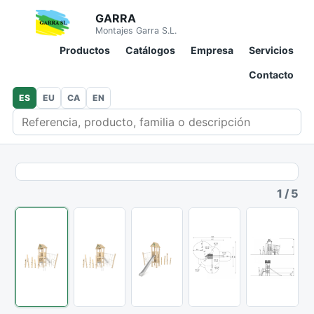
GARRA
Montajes Garra S.L.
Productos
Catálogos
Empresa
Servicios
Contacto
ES
EU
CA
EN
Buscar en catálogo
1
/
5