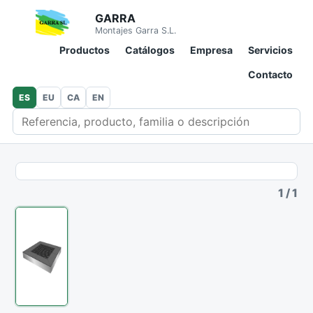
GARRA
Montajes Garra S.L.
Productos
Catálogos
Empresa
Servicios
Contacto
ES
EU
CA
EN
Buscar en catálogo
1
/
1