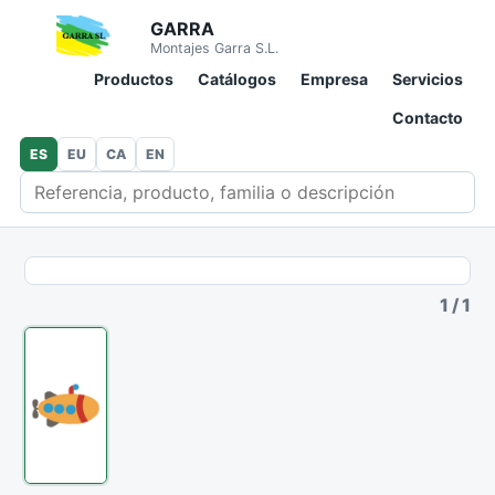
GARRA
Montajes Garra S.L.
Productos
Catálogos
Empresa
Servicios
Contacto
ES
EU
CA
EN
Buscar en catálogo
1
/
1