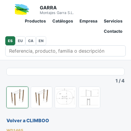
GARRA
Montajes Garra S.L.
Productos
Catálogos
Empresa
Servicios
Contacto
ES
EU
CA
EN
Buscar en catálogo
1
/
4
Volver a CLIMBOO
WD1465