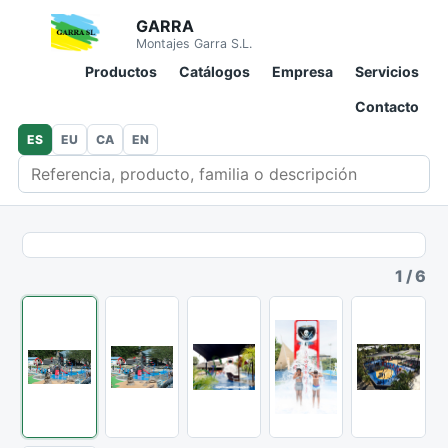
GARRA
Montajes Garra S.L.
Productos
Catálogos
Empresa
Servicios
Contacto
ES
EU
CA
EN
Buscar en catálogo
1
/
6