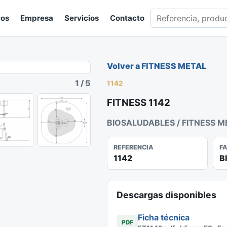
Buscar en catálogo
gos
Empresa
Servicios
Contacto
Volver a FITNESS METAL
1
/
5
1142
FITNESS 1142
BIOSALUDABLES / FITNESS M
REFERENCIA
F
1142
B
Descargas disponibles
Ficha técnica
PDF