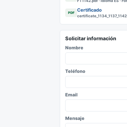
FT1142.pdf · Idioma ES · F
Certificado
PDF
certificate_1134_1137_1142
Solicitar información
Nombre
Teléfono
Email
Mensaje