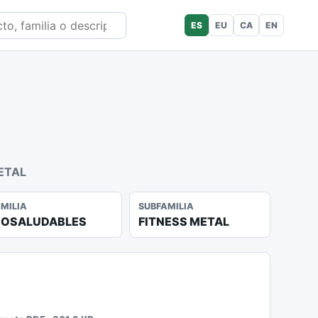
ES
EU
CA
EN
ETAL
AMILIA
SUBFAMILIA
IOSALUDABLES
FITNESS METAL