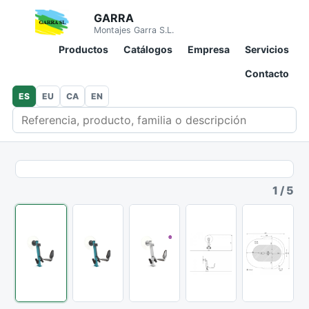
GARRA
Montajes Garra S.L.
Productos
Catálogos
Empresa
Servicios
Contacto
ES
EU
CA
EN
Buscar en catálogo
1
/
5