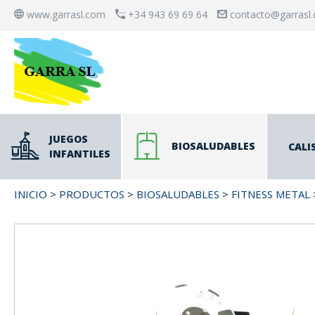
www.garrasl.com
+34 943 69 69 64
contacto@garrasl
JUEGOS
BIOSALUDABLES
CALI
INFANTILES
INICIO
>
PRODUCTOS
>
BIOSALUDABLES
>
FITNESS METAL