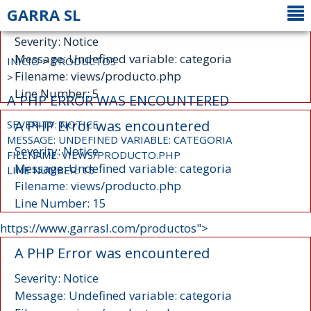
GARRA SL
A PHP Error was encountered
Severity: Notice
Message: Undefined variable: categoria
INICIO
>
PRODUCTOS
Filename: views/producto.php
>
Line Number: 5
A PHP ERROR WAS ENCOUNTERED
A PHP Error was encountered
SEVERITY: NOTICE
MESSAGE: UNDEFINED VARIABLE: CATEGORIA
Severity: Notice
FILENAME: VIEWS/PRODUCTO.PHP
Message: Undefined variable: categoria
LINE NUMBER: 15
Filename: views/producto.php
Line Number: 15
https://www.garrasl.com/productos">
A PHP Error was encountered
Severity: Notice
Message: Undefined variable: categoria