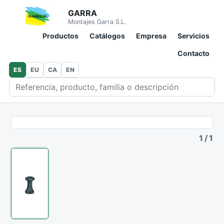
GARRA
Montajes Garra S.L.
Productos
Catálogos
Empresa
Servicios
Contacto
ES
EU
CA
EN
Buscar en catálogo
1
/
1