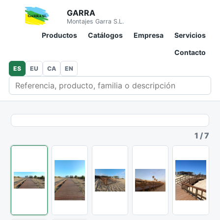
GARRA
Montajes Garra S.L.
Productos
Catálogos
Empresa
Servicios
Contacto
ES
EU
CA
EN
Buscar en catálogo
1
/
7