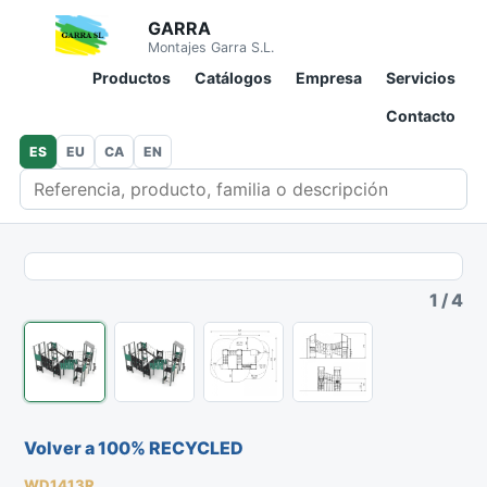
GARRA
Montajes Garra S.L.
Productos
Catálogos
Empresa
Servicios
Contacto
ES
EU
CA
EN
Buscar en catálogo
1
/
4
Volver a 100% RECYCLED
WD1413R