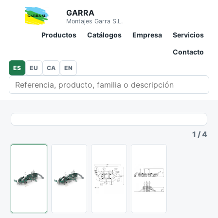
GARRA
Montajes Garra S.L.
Productos
Catálogos
Empresa
Servicios
Contacto
ES
EU
CA
EN
Buscar en catálogo
1
/
4