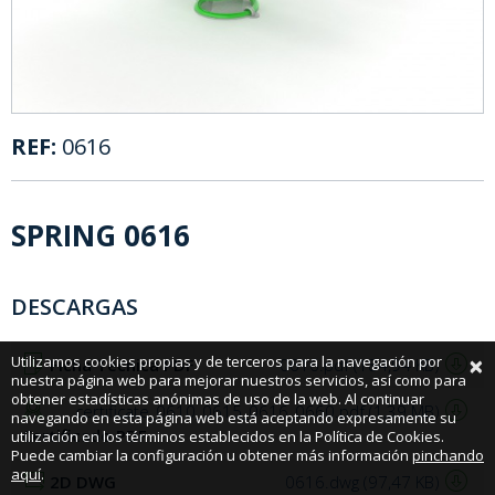
REF:
0616
SPRING 0616
DESCARGAS
×
Utilizamos cookies propias y de terceros para la navegación por
Ficha Técnica PDF
0616.pdf (184,94 KB)
nuestra página web para mejorar nuestros servicios, así como para
obtener estadísticas anónimas de uso de la web. Al continuar
certificate_0610_0615_0616_0660.pdf (1,39 MB)
navegando en esta página web está aceptando expresamente su
Certificado PDF
utilización en los términos establecidos en la Política de Cookies.
Puede cambiar la configuración u obtener más información
pinchando
aquí
.
2D DWG
0616.dwg (97,47 KB)