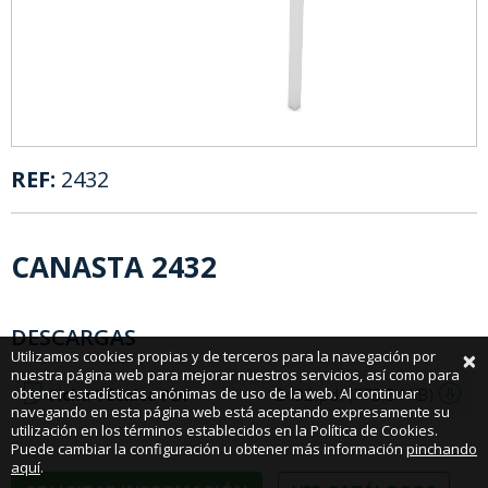
REF:
2432
CANASTA 2432
DESCARGAS
×
Utilizamos cookies propias y de terceros para la navegación por
nuestra página web para mejorar nuestros servicios, así como para
obtener estadísticas anónimas de uso de la web. Al continuar
Ficha Técnica PDF
2432.pdf (773,54 KB)
navegando en esta página web está aceptando expresamente su
utilización en los términos establecidos en la Política de Cookies.
Puede cambiar la configuración u obtener más información
pinchando
aquí
.