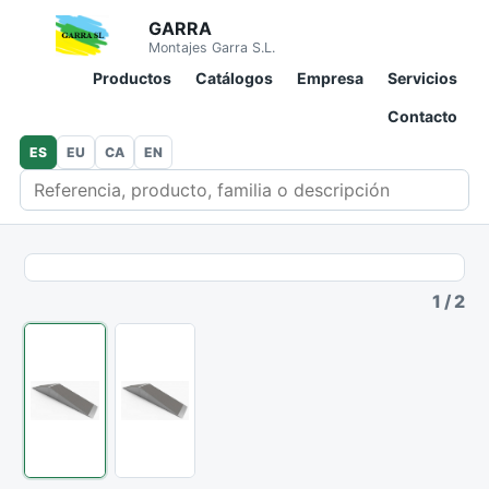
GARRA
Montajes Garra S.L.
Productos
Catálogos
Empresa
Servicios
Contacto
ES
EU
CA
EN
Buscar en catálogo
1
/
2