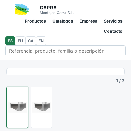
GARRA
Montajes Garra S.L.
Productos
Catálogos
Empresa
Servicios
Contacto
ES
EU
CA
EN
Buscar en catálogo
1
/
2