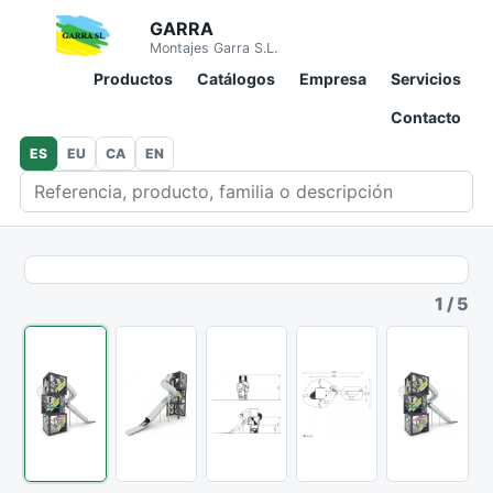
GARRA
Montajes Garra S.L.
Productos
Catálogos
Empresa
Servicios
Contacto
ES
EU
CA
EN
Buscar en catálogo
1
/
5