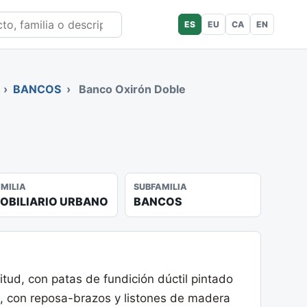
ES
EU
CA
EN
›
BANCOS
›
Banco Oxirón Doble
AMILIA
SUBFAMILIA
OBILIARIO URBANO
BANCOS
tud, con patas de fundición dúctil pintado
no, con reposa-brazos y listones de madera