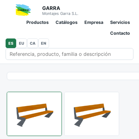
GARRA
Montajes Garra S.L.
Productos
Catálogos
Empresa
Servicios
Contacto
ES
EU
CA
EN
Buscar en catálogo