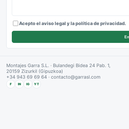
Acepto el aviso legal y la política de privacidad.
En
Montajes Garra S.L. · Bulandegi Bidea 24 Pab. 1,
20159 Zizurkil (Gipuzkoa)
+34 943 69 69 64
·
contacto@garrasl.com
F
IN
IG
YT