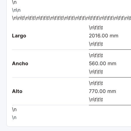
\n
\n\n
\n\n\t\n\t\t\n\t\t\t\n\t\t\t\n\t\t\n\t\t\n\t\t\t\n\t\t\t\n\t\t\n\
\n\t\t\t
Largo
2016.00 mm
\n\t\t\t
\n\t\t\t
Ancho
560.00 mm
\n\t\t\t
\n\t\t\t
Alto
770.00 mm
\n\t\t\t
\n
\n