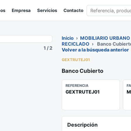
Buscar en catálogo
gos
Empresa
Servicios
Contacto
Inicio
›
MOBILIARIO URBANO
RECICLADO
›
Banco Cubiert
1
/
2
Volver a la búsqueda anterior
GEXTRUTEJ01
Banco Cubierto
REFERENCIA
F
GEXTRUTEJ01
M
Descripción