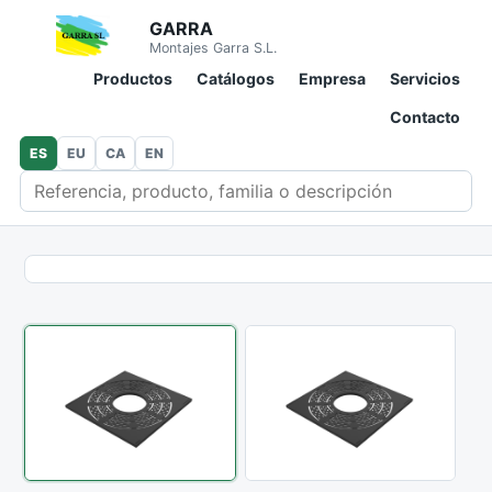
GARRA
Montajes Garra S.L.
Productos
Catálogos
Empresa
Servicios
Contacto
ES
EU
CA
EN
Buscar en catálogo