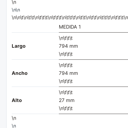
\n
\n\n
\n\n\t\n\t\t\n\t\t\t\n\t\t\t\n\t\t\t\n\t\t\n\t\t\n\t\t\t\n\t\t\t\n
MEDIDA 1
\n\t\t\t
Largo
794 mm
\n\t\t\t
\n\t\t\t
Ancho
794 mm
\n\t\t\t
\n\t\t\t
Alto
27 mm
\n\t\t\t
\n
\n