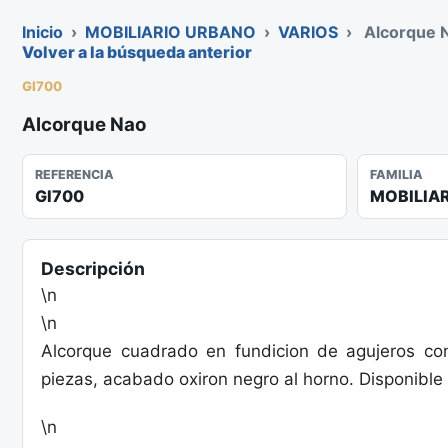
Inicio
›
MOBILIARIO URBANO
›
VARIOS
›
Alcorque 
Volver a la búsqueda anterior
GI700
Alcorque Nao
REFERENCIA
FAMILIA
GI700
MOBILIA
Descripción
\n
\n
Alcorque cuadrado en fundicion de agujeros c
piezas, acabado oxiron negro al horno. Disponible
\n