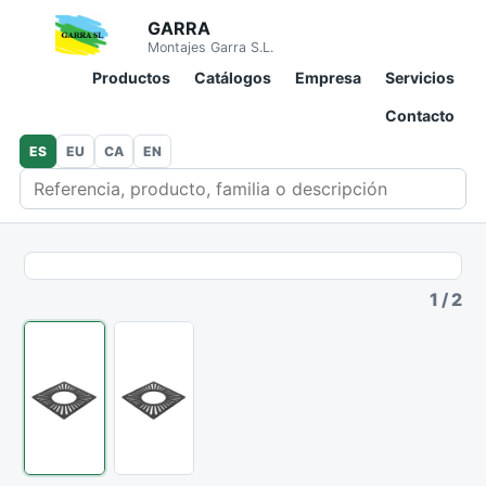
GARRA
Montajes Garra S.L.
Productos
Catálogos
Empresa
Servicios
Contacto
ES
EU
CA
EN
Buscar en catálogo
1
/
2