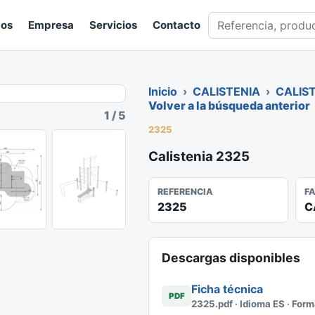
Buscar en catálogo
gos
Empresa
Servicios
Contacto
Inicio
›
CALISTENIA
›
CALIS
Volver a la búsqueda anterior
1
/
5
2325
Calistenia 2325
REFERENCIA
F
2325
C
Descargas disponibles
Ficha técnica
PDF
2325.pdf · Idioma ES · For