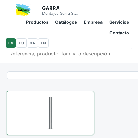
GARRA
Montajes Garra S.L.
Productos
Catálogos
Empresa
Servicios
Contacto
ES
EU
CA
EN
Buscar en catálogo