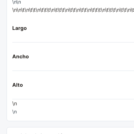
\n\n
\n\n\t\n\t\t\n\t\t\t\n\t\t\t\n\t\t\n\t\t\n\t\t\t\n\t\t\t\n\t\t\n\
Largo
Ancho
Alto
\n
\n