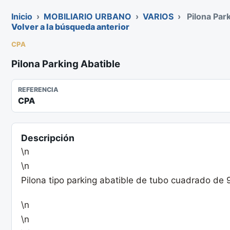
Inicio
›
MOBILIARIO URBANO
›
VARIOS
›
Pilona Par
Volver a la búsqueda anterior
CPA
Pilona Parking Abatible
REFERENCIA
CPA
Descripción
\n
\n
Pilona tipo parking abatible de tubo cuadrado de
\n
\n