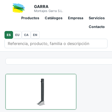
GARRA
Montajes Garra S.L.
Productos
Catálogos
Empresa
Servicios
Contacto
ES
EU
CA
EN
Buscar en catálogo