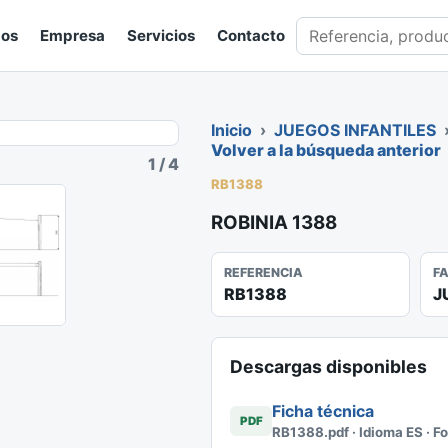
Buscar en catálogo
gos
Empresa
Servicios
Contacto
Inicio
›
JUEGOS INFANTILES
Volver a la búsqueda anterior
1
/
4
RB1388
ROBINIA 1388
REFERENCIA
F
RB1388
J
Descargas disponibles
Ficha técnica
PDF
RB1388.pdf · Idioma ES · F