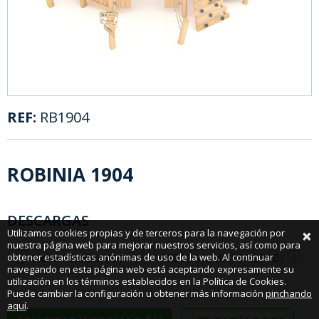
REF:
RB1904
ROBINIA 1904
DESCARGAS
×
Utilizamos cookies propias y de terceros para la navegación por
nuestra página web para mejorar nuestros servicios, así como para
obtener estadísticas anónimas de uso de la web. Al continuar
Ficha Técnica PDF
RB1904.pdf (361,89 KB)
navegando en esta página web está aceptando expresamente su
utilización en los términos establecidos en la Política de Cookies.
Puede cambiar la configuración u obtener más información
pinchando
aquí
.