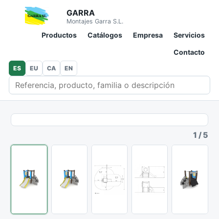
GARRA
Montajes Garra S.L.
Productos
Catálogos
Empresa
Servicios
Contacto
ES
EU
CA
EN
Buscar en catálogo
1
/
5